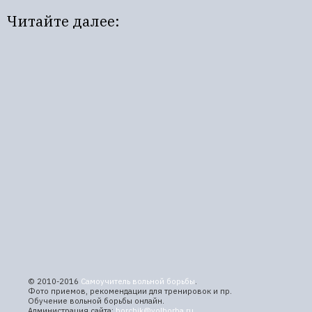
Читайте далее:
© 2010-2016
Самоучитель вольной борьбы
.
Фото приемов, рекомендации для тренировок и пр.
Обучение вольной борьбы онлайн.
Администрация сайта:
borchik@volborba.ru