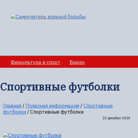
Физкультура и спорт
Видео
Медико-санитарное обеспечение учебно-
тренировочных сборов
Спортивные футболки
Секции вольной борбы
Полезная информация
Главная
/
Полезная информация
/
Спортивные
футболки
/
Спортивные футболки
21 декабря 2020