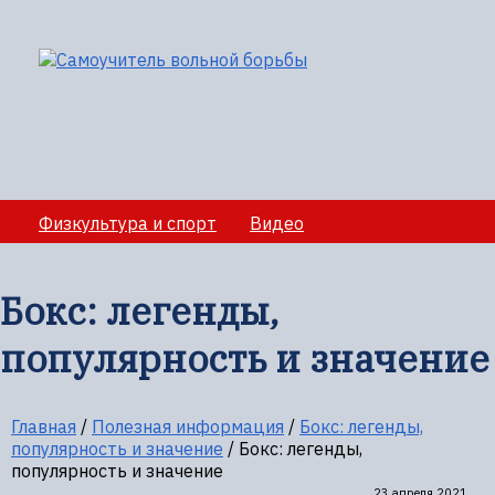
Физкультура и спорт
Видео
Медико-санитарное обеспечение учебно-
тренировочных сборов
Бокс: легенды,
Секции вольной борбы
Полезная информация
популярность и значение
Главная
/
Полезная информация
/
Бокс: легенды,
популярность и значение
/
Бокс: легенды,
популярность и значение
23 апреля 2021