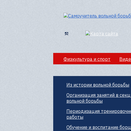
Физкультура и спорт
Виде
Секции вольной борбы
По
Из истории вольной борьбы
Организация занятий в секц
вольной борьбы
Периодизация тренировочн
работы
Обучение и воспитание бор