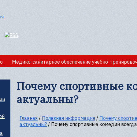
о
Медико-санитарное обеспечение учебно-тренирово
лезная информация
Почему спортивные ко
актуальны?
ии
ой
Главная
/
Полезная информация
/
Почему спортив
актуальны?
/
Почему спортивные комедии всегда
ца