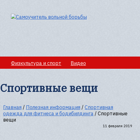
Физкультура и спорт
Видео
Медико-санитарное обеспечение учебно-
тренировочных сборов
Спортивные вещи
Секции вольной борбы
Полезная информация
Главная
/
Полезная информация
/
Спортивная
одежда для фитнеса и бодибилдинга
/
Спортивные
вещи
11 февраля 2019