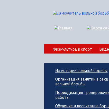
Физкультура и спорт
Виде
Секции вольной борбы
По
Из истории вольной борьбы
Организация занятий в секц
вольной борьбы
Периодизация тренировочн
работы
Обучение и воспитание бор