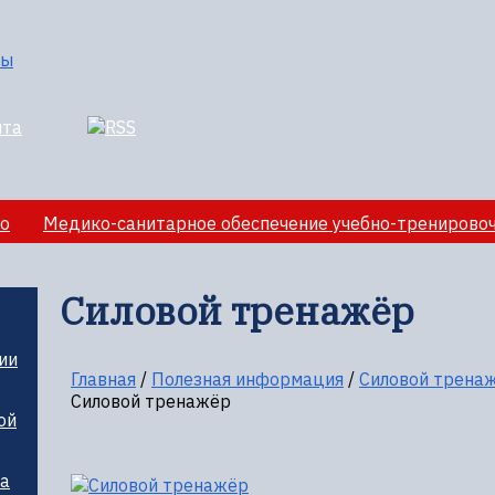
о
Медико-санитарное обеспечение учебно-тренирово
лезная информация
Силовой тренажёр
ии
Главная
/
Полезная информация
/
Силовой трена
Силовой тренажёр
ой
ца