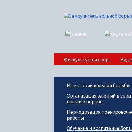
Физкультура и спорт
Виде
Секции вольной борбы
По
Из истории вольной борьбы
Организация занятий в секц
вольной борьбы
Периодизация тренировочн
работы
Обучение и воспитание бор