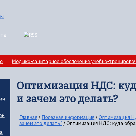
о
Медико-санитарное обеспечение учебно-тренирово
лезная информация
Оптимизация НДС: куд
и зачем это делать?
ии
ой
Главная
/
Полезная информация
/
Оптимизация НД
зачем это делать?
/
Оптимизация НДС: куда обрат
ца