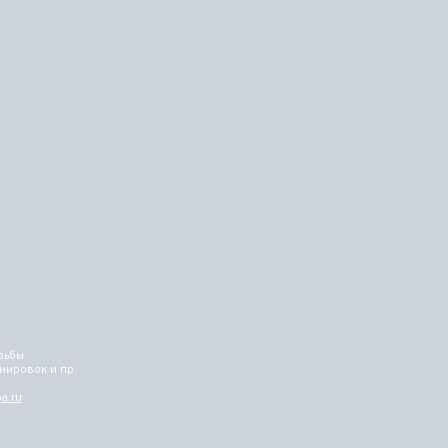
рьбы
.
нировок и пр.
a.ru
Все