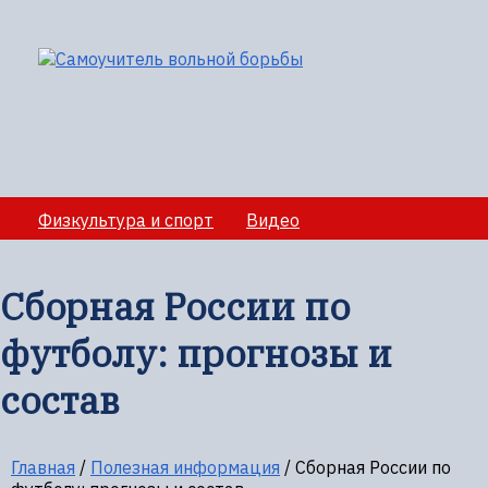
Физкультура и спорт
Видео
Медико-санитарное обеспечение учебно-
тренировочных сборов
Сборная России по
Секции вольной борбы
Полезная информация
футболу: прогнозы и
состав
Главная
/
Полезная информация
/
Сборная России по