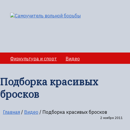
Физкультура и спорт
Видео
Медико-санитарное обеспечение учебно-
тренировочных сборов
Подборка красивых
Секции вольной борбы
Полезная информация
бросков
Главная
/
Видео
/
Подборка красивых бросков
2 ноября 2011