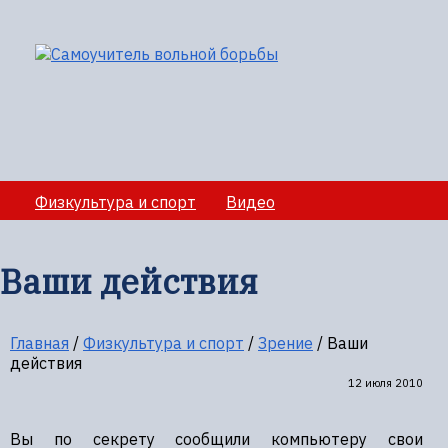
Физкультура и спорт
Видео
Медико-санитарное обеспечение учебно-
тренировочных сборов
Ваши действия
Секции вольной борбы
Полезная информация
Главная
/
Физкультура и спорт
/
Зрение
/
Ваши
действия
12 июля 2010
Вы по секрету сообщили компьютеру свои