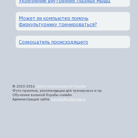
Укрепление внутренних глазных мышц
Может ли компьютер помочь
физкультурнику тренироваться?
Созерцатель происходящего
© 2010-2016
Самоучитель вольной борьбы
.
Фото приемов, рекомендации для тренировок и пр.
Обучение вольной борьбы онлайн.
Администрация сайта:
borchik@volborba.ru
Все права на материал принадлежат их владельцам.