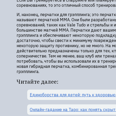
Если Вы тренируетесь в спарринге или планирует
соревнованиях, то это отличный способ трениров
И, наконец, перчатки для грэпплинга; это перчат
называют перчаткой MMA. Они были разработаны
соревнований, таких как Vale Tudo и стрельбы и 
большинстве матчей MMA. Перчатки дают вашим
грэпплинга и обеспечивают некоторую подкладку
достаточно, чтобы свести к минимуму поврежден
некоторую защиту противнику, но не много. На мо
действительно предназначены только для тех, к
соперничестве. Тем не менее, ваш клуб или трен
потребовать, чтобы вы использовали их в тренир
новая гибридная перчатка, комбинированная тре
грэпплинга.
Читайте далее:
Единоборства для детей: путь к здоровью
Онлайн-гадание на Таро: как понять скры