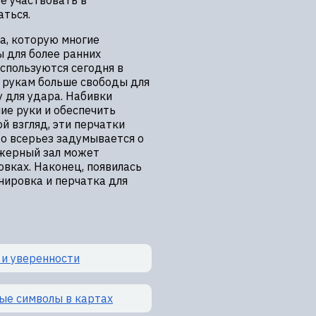
е участвовать в
аться.
ка, которую многие
 для более ранних
используются сегодня в
 рукам больше свободы для
 для удара. Набивки
ие руки и обеспечить
й взгляд, эти перчатки
то всерьез задумывается о
ажерный зал может
овках. Наконец, появилась
нировка и перчатка для
 и уверенности
тые символы в картах