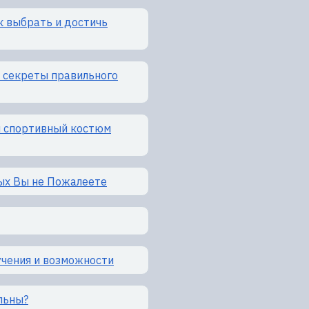
к выбрать и достичь
: секреты правильного
й спортивный костюм
рых Вы не Пожалеете
учения и возможности
льны?