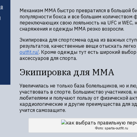
тв
Механизм MMA быстро превратился в большой би
популярности бокса и все большим количеством ф
и
переключающих свою лояльность на UFC и WEC, 
снаряжения и одежды MMA резко возросли.
Экипировка для спортсмена одна из важных сту
результатов, качественные вещи отыскать легко
outfit.ru/
. Кроме одежды тут есть широкий выбор
аксессуаров для спорта.
Экипировка для ММА
Увеличилась не только база болельщиков, но и л
участвовать в спорте. Большинство участников, к
любителями и получают пользу от физической ак
кардиологические и другие преимущества для з
учится самозащите.
Фото: sparta-outfit.ru