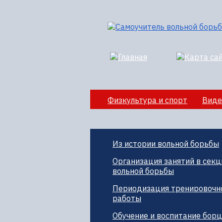
Физкультура и спорт
Виде
Секции вольной борбы
По
Из истории вольной борьбы
Организация занятий в секц
вольной борьбы
Периодизация тренировочн
работы
Обучение и воспитание бор