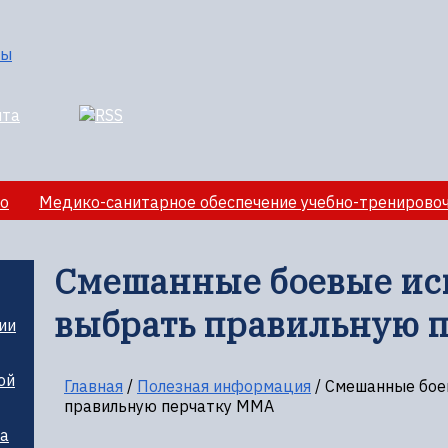
о
Медико-санитарное обеспечение учебно-тренирово
лезная информация
Смешанные боевые иск
выбрать правильную 
ии
ой
Главная
/
Полезная информация
/
Смешанные боев
правильную перчатку MMA
ца