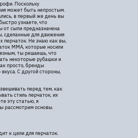
профи. Поскольку
ния может быть непростым.
ались, в первый же день вы
быстро узнаете, что
ы от сыпи предназначена
ы, сделанные для движения
х перчаток. Не знаю как вы,
чаток MMA, которые носили
езным, ты решаешь, что
пать некоторые рубашки и
как просто, бренды
 вкуса. С другой стороны,
.
звешивать перед тем, как
вать стиль перчаток, их
те эту статью, я
мы рассмотрим основы.
дит к цели для перчаток.