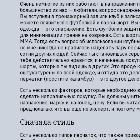
Очень немногие из них работают в направлении 
большинство из нас — любители, вопрос снаряже
Вы вступили в тренажерный зал или клуб и запис
можете появиться с футболкой и парой шорт. Вы 
одежда — это снаряжение. Есть футболки защит
для минимизации трения на ковриках. Есть шорт
MMA. Тогда есть вопрос об использовании клубны
но мне никогда не нравилось надевать пару пер
сотни других людей. Сейчас ты становишься серь
тебе действительно нравится, и начинаешь поку
шорты, которые ты видишь в других. Это вроде 
оштукатурены по всей одежде, и оттуда это дело
перчатки (простите каламбур) — это другое дело
Есть несколько факторов, которые необходимо в
сделать неправильную покупку. Вы должны учиты
назначение, марку и, наконец, цену. Если вы читае
предполагаю, что вы еще не эксперт, и поэтому 
Сначала стиль
Есть несколько типов перчаток, что также приво