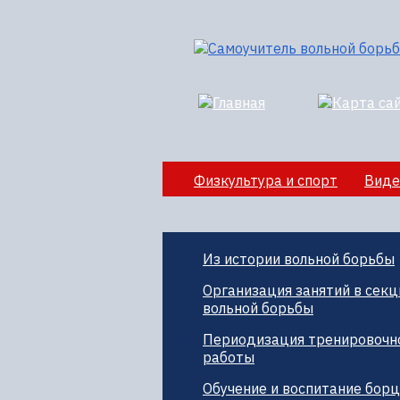
Физкультура и спорт
Виде
Секции вольной борбы
По
Из истории вольной борьбы
Организация занятий в секц
вольной борьбы
Периодизация тренировочн
работы
Обучение и воспитание бор