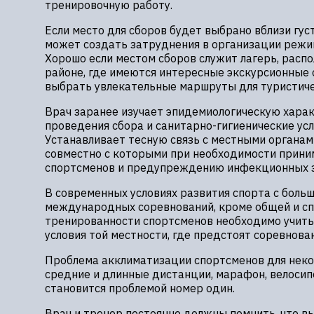
тренировочную работу.
Если место для сборов будет выбрано вблизи гус
может создать затруднения в организации режи
Хорошо если местом сборов служит лагерь, расп
районе, где имеются интересные экскурсионные 
выбрать увлекательные маршруты для туристиче
Врач заранее изучает эпидемиологическую хара
проведения сбора и санитарно-гигиенические усл
Устанавливает тесную связь с местными органам
совместно с которыми при необходимости прини
спортсменов и предупреждению инфекционных з
В современных условиях развития спорта с боль
международных соревнований, кроме общей и с
тренированности спортсменов необходимо учит
условия той местности, где предстоят соревнован
Проблема акклиматизации спортсменов для неко
средние и длинные дистанции, марафон, велосипе
становится проблемой номер один.
Врач и тренер постоянно должны помнить, что в