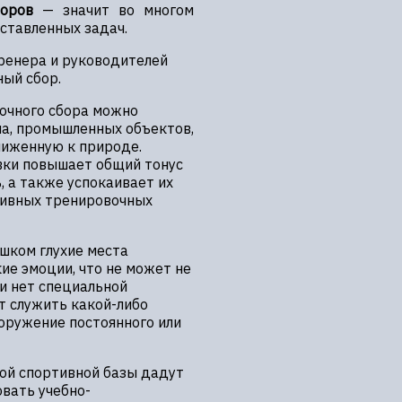
оров
— значит во многом
оставленных задач.
тренера и руководителей
ый сбор.
очного сбора можно
ма, промышленных объектов,
иближенную к природе.
ки повышает общий тонус
, а также успокаивает их
сивных тренировочных
шком глухие места
ие эмоции, что не может не
ли нет специальной
т служить какой-либо
ооружение постоянного или
ной спортивной базы дадут
вать учебно-