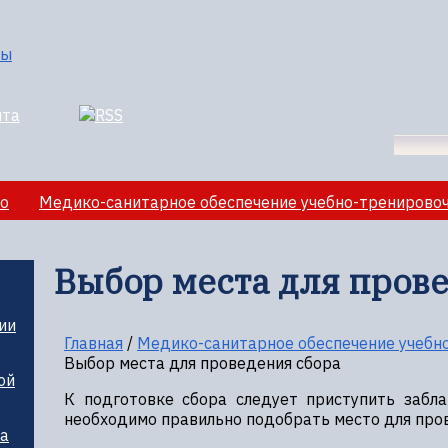
о
Медико-санитарное обеспечение учебно-тренирово
лезная информация
Выбор места для пров
ии
Главная
/
Медико-санитарное обеспечение учебн
Выбор места для проведения сбора
ой
К подготовке сбора следует приступить забл
необходимо правильно подобрать место для про
ца