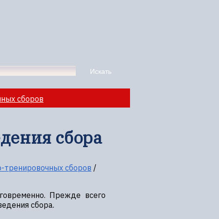
чных сборов
едения сбора
о-тренировочных сборов
/
аговременно. Прежде всего
ведения сбора.