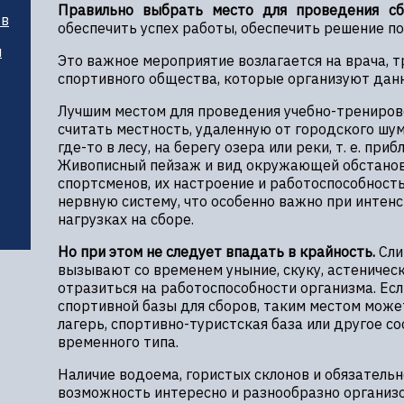
Правильно выбрать место для проведения сб
тв
обеспечить успех работы, обеспечить решение п
и
Это важное мероприятие возлагается на врача, 
спортивного общества, которые организуют данн
Лучшим местом для проведения учебно-трениров
считать местность, удаленную от городского шу
где-то в лесу, на берегу озера или реки, т. е. пр
Живописный пейзаж и вид окружающей обстанов
спортсменов, их настроение и работоспособность
нервную систему, что особенно важно при интен
нагрузках на сборе.
Но при этом не следует впадать в крайность.
Сли
вызывают со временем уныние, скуку, астеническ
отразиться на работоспособности организма. Ес
спортивной базы для сборов, таким местом може
лагерь, спортивно-туристская база или другое с
временного типа.
Наличие водоема, гористых склонов и обязатель
возможность интересно и разнообразно организо