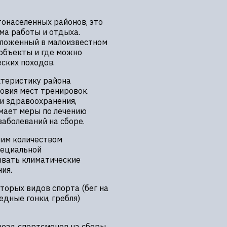
тонаселенных районов, это
ма работы и отдыха.
оложенный в малоизвестном
объекты и где можно
ских походов.
ктеристику района
овия мест тренировок.
и здравоохранения,
мает меры по лечению
аболеваний на сборе.
шим количеством
пециальной
ывать климатические
ия.
торых видов спорта (бег на
дные гонки, гребля)
ыезд спортсменов на сборы