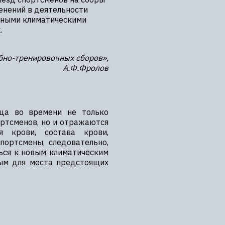
енений в деятельности
 иными климатическими
.
бно-тренировочных сборов»,
А.Ф.Фролов
ица во времени не только
ртсменов, но и отражаются
я крови, состава крови,
портсмены, следовательно,
ься к новым климатическим
ным для места предстоящих