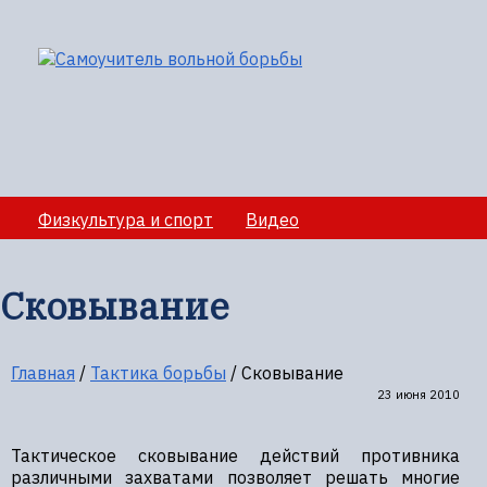
Физкультура и спорт
Видео
Медико-санитарное обеспечение учебно-
тренировочных сборов
Сковывание
Секции вольной борбы
Полезная информация
Главная
/
Тактика борьбы
/
Сковывание
23 июня 2010
Тактическое сковывание действий противника
различными захватами позволяет решать многие