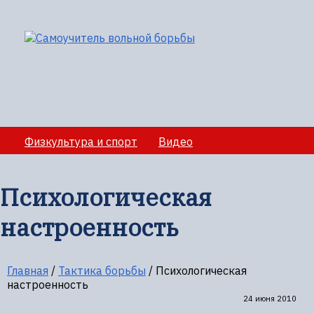
Физкультура и спорт
Видео
Медико-санитарное обеспечение учебно-
тренировочных сборов
Психологическая
Секции вольной борбы
Полезная информация
настроенность
Главная
/
Тактика борьбы
/
Психологическая
настроенность
24 июня 2010