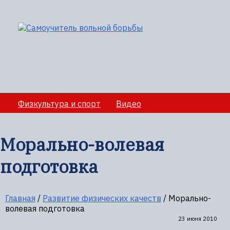
Физкультура и спорт
Видео
Медико-санитарное обеспечение учебно-
тренировочных сборов
Морально-волевая
Секции вольной борбы
Полезная информация
подготовка
Главная
/
Развитие физических качеств
/
Морально-
волевая подготовка
23 июня 2010