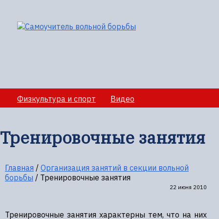
Физкультура и спорт
Видео
Медико-санитарное обеспечение учебно-
тренировочных сборов
Тренировочные занятия
Секции вольной борбы
Полезная информация
Главная
/
Организация занятий в секции вольной
борьбы
/
Тренировочные занятия
22 июня 2010
Тренировочные занятия характерны тем, что на них