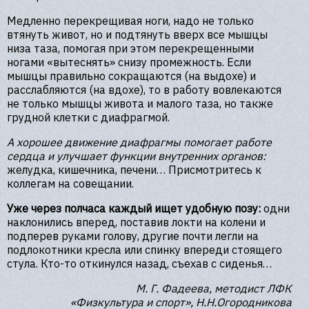
Медленно перекрещивая ноги, надо не только
втянуть живот, но и подтянуть вверх все мышцы
низа таза, помогая при этом перекрещенными
ногами «вытеснять» снизу промежность. Если
мышцы правильно сокращаются (на выдохе) и
расслабляются (на вдохе), то в работу вовлекаются
не только мышцы живота и малого таза, но также
грудной клетки с диафрагмой.
А хорошее движение диафрагмы помогает работе
сердца и улучшает функции внутренних органов:
желудка, кишечника, печени… Присмотритесь к
коллегам на совещании.
Уже через полчаса каждый ищет удобную позу:
одни
наклонились вперед, поставив локти на колени и
подперев руками голову, другие почти легли на
подлокотники кресла или спинку впереди стоящего
стула. Кто-то откинулся назад, съехав с сиденья…
М. Г. Фадеева, методист ЛФК
«Физкультура и спорт», Н.Н.Огородникова