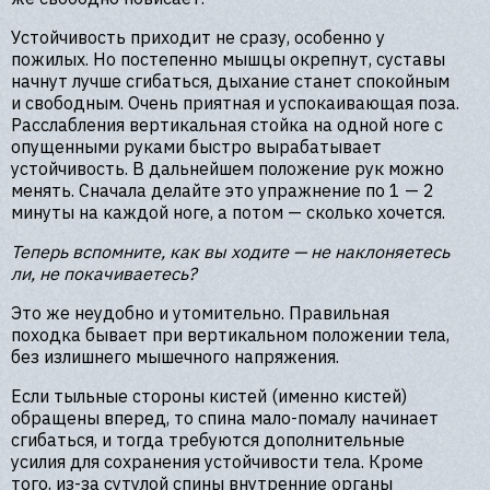
Устойчивость приходит не сразу, особенно у
пожилых. Но постепенно мышцы окрепнут, суставы
начнут лучше сгибаться, дыхание станет спокойным
и свободным. Очень приятная и успокаивающая поза.
Расслабления вертикальная стойка на одной ноге с
опущенными руками быстро вырабатывает
устойчивость. В дальнейшем положение рук можно
менять. Сначала делайте это упражнение по 1 — 2
минуты на каждой ноге, а потом — сколько хочется.
Теперь вспомните, как вы ходите — не наклоняетесь
ли, не покачиваетесь?
Это же неудобно и утомительно. Правильная
походка бывает при вертикальном положении тела,
без излишнего мышечного напряжения.
Если тыльные стороны кистей (именно кистей)
обращены вперед, то спина мало-помалу начинает
сгибаться, и тогда требуются дополнительные
усилия для сохранения устойчивости тела. Кроме
того, из-за сутулой спины внутренние органы