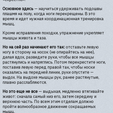
Основное здесь
— научиться удерживать подошвы
плашмя на полу, когда ноги перекрещены. В это
время и идет нужная координационная тренировка
мышц.
Кроме исправления походки, упражнение укрепляет
мышцы живота и таза.
Но на сей раз начинают его так:
отставьте левую
ногу в сторону на носок (не опирайтесь на нее),
делая вдох, разведите руки, чтобы все мышцы
растянулись и напряглись. Потом перекрестите ноги,
поставив левую перед правой так, чтобы носки
оказались на передней линии, руки опустите —
выдох. На выдохе мышцы рук, ранее растянутые,
плавно расслабляются.
Но это еще не все
— выдыхая, медленно втягивайте
живот: сначала самый низ его, затем середину и
верхнюю часть. По всем этим отделам должно
пройти волнообразное движение сокращаемых
мышц.