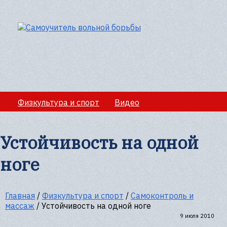
Физкультура и спорт
Видео
Медико-санитарное обеспечение учебно-
тренировочных сборов
Устойчивость на одной
Секции вольной борбы
Полезная информация
ноге
Главная
/
Физкультура и спорт
/
Самоконтроль и
массаж
/
Устойчивость на одной ноге
9 июля 2010