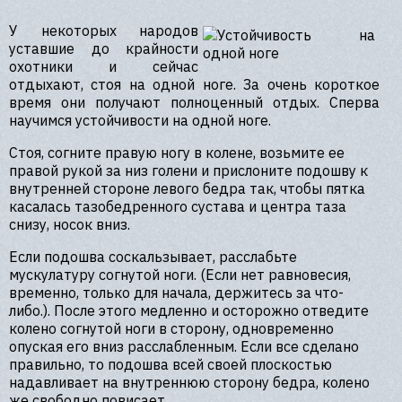
У некоторых народов
уставшие до крайности
охотники и сейчас
отдыхают, стоя на одной ноге. За очень короткое
время они получают полноценный отдых. Сперва
научимся устойчивости на одной ноге.
Стоя, согните правую ногу в колене, возьмите ее
правой рукой за низ голени и прислоните подошву к
внутренней стороне левого бедра так, чтобы пятка
касалась тазобедренного сустава и центра таза
снизу, носок вниз.
Если подошва соскальзывает, расслабьте
мускулатуру согнутой ноги. (Если нет равновесия,
временно, только для начала, держитесь за что-
либо.). После этого медленно и осторожно отведите
колено согнутой ноги в сторону, одновременно
опуская его вниз расслабленным. Если все сделано
правильно, то подошва всей своей плоскостью
надавливает на внутреннюю сторону бедра, колено
же свободно повисает.