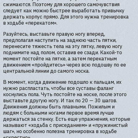
сжимаются. Поэтому для хорошего самочувствия
следует как можно быстрее выработать привычку
держать корпус прямо. Для этого нужна тренировка
в ходьбе «перекатом».
Разуйтесь, выставьте правую ногу вперед,
предполагая наступить на заднюю часть пятки,
перенесите тяжесть тела на эту пятку, левую ногу
поднимите над полом, оставив ее сзади. Какой-то
момент постойте на пятке, а затем перекатным
движением «пройдитесь» через всю подошву по ее
центральной линии до самого носка.
В момент, когда движение подошло к пальцам, их
нужно распластать, чтобы все суставы фаланг
коснулись пола. Чуть постойте на носке, после этого
выставьте другую ногу. И так по 20 — 30 шагов.
Движения должны быть плавными. Пожилым и
людям с больными ногами первое время лучше
держаться за стенку. Есть еще упражнения, которые
называют «ходьба с приседанием» и «пружинистый
шаг», но особенно полезна тренировка в ходьбе
«скрестно».