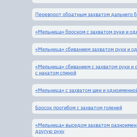
Переворот обратным захватом дальнего 
«Мельница» броском с захватом руки и од
«Мельница» сбиванием захватом руки и о
«Мельница» сбиванием с захватом руки и 
с накатом спиной
«Мельница» с захватом шеи и одноименной
Бросок прогибом с захватом голеней
«Мельница» выседом захватом разноименн
другую руку