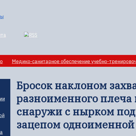
о
Медико-санитарное обеспечение учебно-тренирово
лезная информация
Бросок наклоном захв
разноименного плеча 
ии
снаружи с нырком под
ой
зацепом одноименной
ца