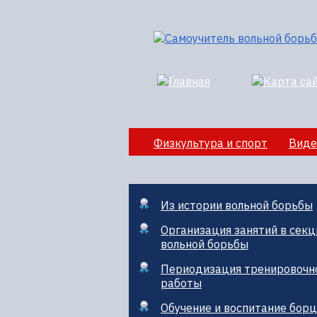
Физкультура и спорт
Виде
Секции вольной борбы
По
Из истории вольной борьбы
Организация занятий в секц
вольной борьбы
Периодизация тренировочн
работы
Обучение и воспитание бор