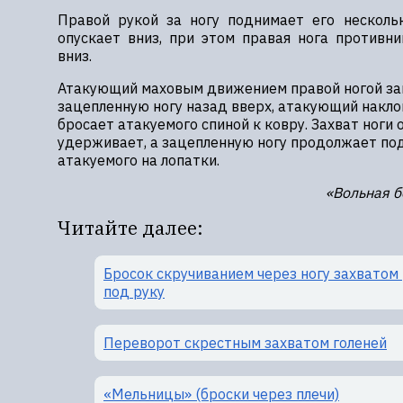
Правой рукой за ногу поднимает его несколь
опускает вниз, при этом правая нога противн
вниз.
Атакующий маховым движением правой ногой зац
зацепленную ногу назад вверх, атакующий накло
бросает атакуемого спиной к ковру. Захват ноги о
удерживает, а зацепленную ногу продолжает по
атакуемого на лопатки.
«Вольная б
Читайте далее:
Бросок скручиванием через ногу захватом
под руку
Переворот скрестным захватом голеней
«Мельницы» (броски через плечи)