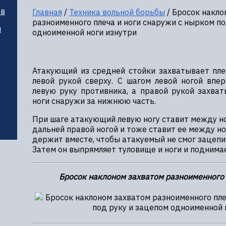
тв
Главная
/
Техника вольной борьбы
/
Бросок накло
разноименного плеча и ноги снаружи с нырком по
и
одноименной ноги изнутри
Атакующий из средней стойки захватывает пле
левой рукой сверху. С шагом левой ногой впе
левую руку противника, а правой рукой захва
ноги снаружи за нижнюю часть.
При шаге атакующий левую ногу ставит между но
дальней правой ногой и тоже ставит ее между но
держит вместе, чтобы атакуемый не смог зацепит
Затем он выпрямляет туловище и ноги и поднима
Бросок наклоном захватом разноименного 