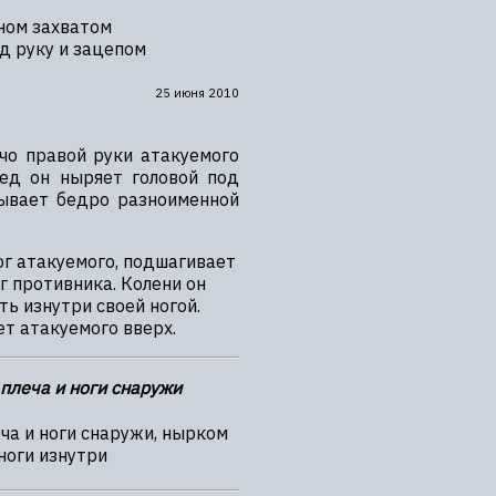
ном захватом
д руку и зацепом
25 июня 2010
чо правой руки атакуемого
ред он ныряет головой под
тывает бедро разноименной
г атакуемого, подшагивает
г противника. Колени он
ь изнутри своей ногой.
ет атакуемого вверх.
плеча и ноги снаружи