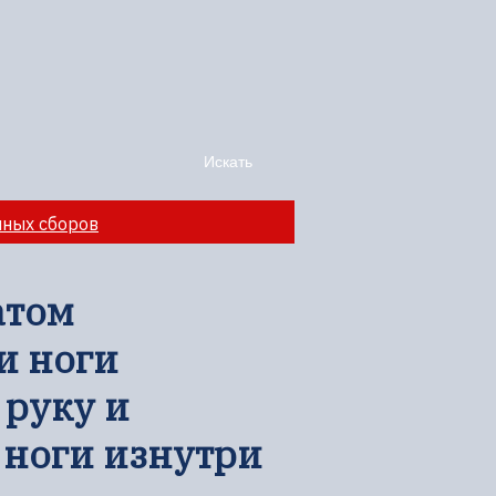
чных сборов
атом
и ноги
 руку и
 ноги изнутри