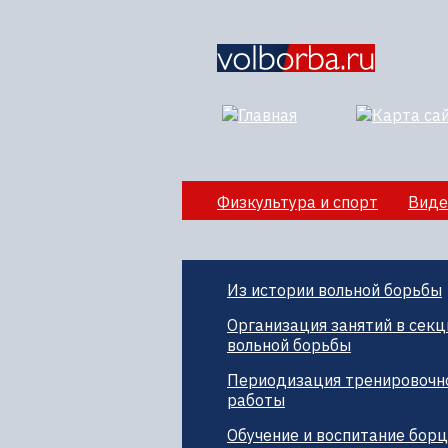
Физкультура и спорт
Виде
Секции вольной борбы
По
Из истории вольной борьбы
Организация занятий в секц
вольной борьбы
Периодизация тренировочн
работы
Обучение и воспитание бор