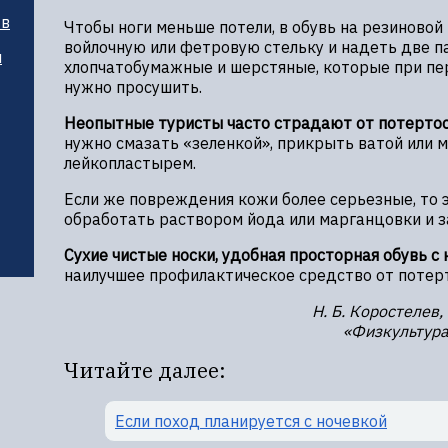
тв
Чтобы ноги меньше потели, в обувь на резиново
войлочную или фетровую стельку и надеть две п
и
хлопчатобумажные и шерстяные, которые при п
нужно просушить.
Неопытные туристы часто страдают от потертос
нужно смазать «зеленкой», прикрыть ватой или м
лейкопластырем.
Если же повреждения кожи более серьезные, то 
обработать раствором йода или марганцовки и з
Сухие чистые носки, удобная просторная обувь с
наилучшее профилактическое средство от потер
Н. Б. Коростелев
«Физкультура
Читайте далее:
Если поход планируется с ночевкой