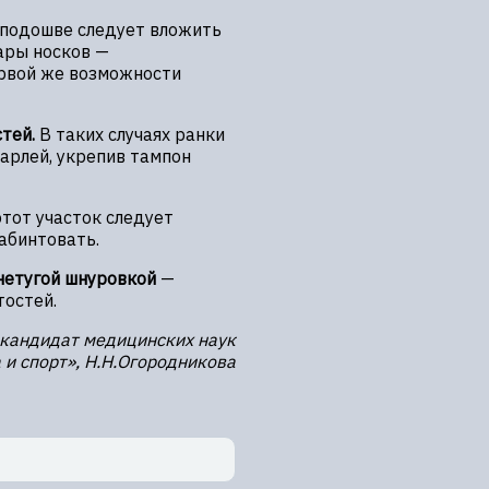
й подошве следует вложить
ары носков —
ервой же возможности
тей.
В таких случаях ранки
арлей, укрепив тампон
этот участок следует
абинтовать.
 нетугой шнуровкой
—
тостей.
, кандидат медицинских наук
 и спорт», Н.Н.Огородникова