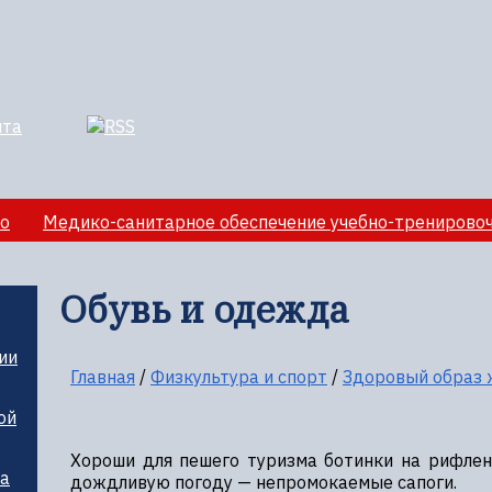
о
Медико-санитарное обеспечение учебно-тренирово
лезная информация
Обувь и одежда
ии
Главная
/
Физкультура и спорт
/
Здоровый образ 
ой
Хороши для пешего туризма ботинки на рифлено
ца
дождливую погоду — непромокаемые сапоги.