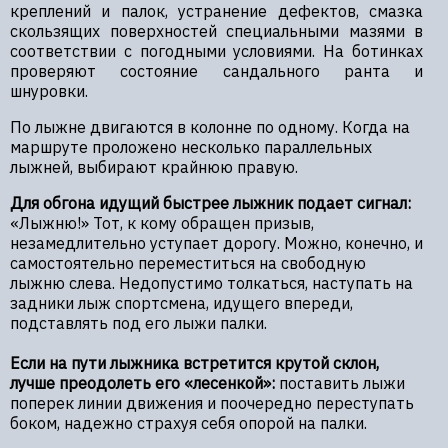
креплений и палок, устранение дефектов, смазка
скользящих поверхностей специальными мазями в
соответствии с погодными условиями. На ботинках
проверяют состояние сандального ранта и
шнуровки.
По лыжне двигаются в колонне по одному. Когда на
маршруте проложено несколько параллельных
лыжней, выбирают крайнюю правую.
Для обгона идущий быстрее лыжник подает сигнал:
«Лыжню!» Тот, к кому обращен призыв,
незамедлительно уступает дорогу. Можно, конечно, и
самостоятельно переместиться на свободную
лыжню слева. Недопустимо толкаться, наступать на
задники лыж спортсмена, идущего впереди,
подставлять под его лыжи палки.
Если на пути лыжника встретится крутой склон,
лучше преодолеть его «лесенкой»:
поставить лыжи
поперек линии движения и поочередно переступать
боком, надежно страхуя себя опорой на палки.