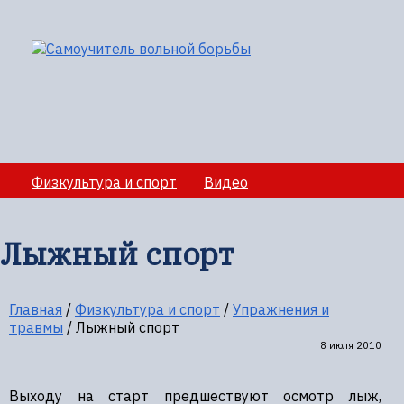
Физкультура и спорт
Видео
Медико-санитарное обеспечение учебно-
тренировочных сборов
Лыжный спорт
Секции вольной борбы
Полезная информация
Главная
/
Физкультура и спорт
/
Упражнения и
травмы
/
Лыжный спорт
8 июля 2010
Выходу на старт предшествуют осмотр лыж,