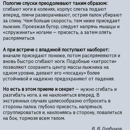
Пологие спуски преодолевают таким образом:
сгибают ноги в коленях, корпус слегка подают
вперед, плечи разворачивают, острия палок убирают
за спину. Чем больше скорость, тем ниже приседает
лыжник. Проезжая бугор, следует напрячь мышцы и
«спружинить» ногами — присесть, а затем опять
распрямиться.
А при встрече с впадиной поступают наоборот:
вначале приседают пониже, потом распрямляются и
вновь быстро сгибают ноги. Подобные «хитрости»
позволяют сохранить центр массы лыжника на
одном уровне, делают его «посадку» более
устойчивой и надежно предохраняют от падения.
Но есть в этом приеме и секрет
— нужно сгибать и
разгибать ноги, а не наклоняться вперед. В
экстренных случаях целесообразно отбросить в
стороны палки, глубоко присесть, напрячься,
сгруппироваться и, наклоняясь в сторону, повалиться
на бок, тормозя всем телом.
В. В. Горбунов,