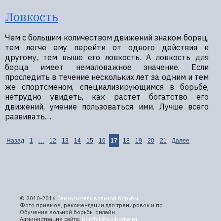
Ловкость
Чем с большим количеством движений знаком борец,
тем легче ему перейти от одного действия к
другому, тем выше его ловкость. А ловкость для
борца имеет немаловажное значение. Если
проследить в течение нескольких лет за одним и тем
же спортсменом, специализирующимся в борьбе,
нетрудно увидеть, как растет богатство его
движений, умение пользоваться ими. Лучше всего
развивать…
Назад
1
…
12
13
14
15
16
17
18
19
20
21
Далее
© 2010-2016
Самоучитель вольной борьбы
.
Фото приемов, рекомендации для тренировок и пр.
Обучение вольной борьбы онлайн.
Администрация сайта:
borchik@volborba.ru