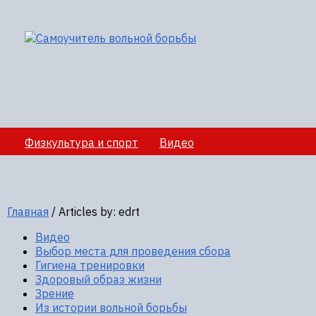
Физкультура и спорт
Видео
Медико-санитарное обеспечение учебно-
тренировочных сборов
Главная
/
Articles by: edrt
Секции вольной борбы
Полезная информация
Видео
Выбор места для проведения сбора
Гигиена тренировки
Здоровый образ жизни
Зрение
Из истории вольной борьбы