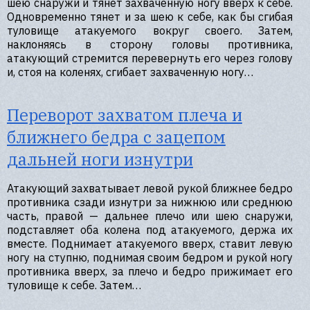
шею снаружи и тянет захваченную ногу вверх к себе.
Одновременно тянет и за шею к себе, как бы сгибая
туловище атакуемого вокруг своего. Затем,
наклоняясь в сторону головы противника,
атакующий стремится перевернуть его через голову
и, стоя на коленях, сгибает захваченную ногу…
Переворот захватом плеча и
ближнего бедра с зацепом
дальней ноги изнутри
Атакующий захватывает левой рукой ближнее бедро
противника сзади изнутри за нижнюю или среднюю
часть, правой — дальнее плечо или шею снаружи,
подставляет оба колена под атакуемого, держа их
вместе. Поднимает атакуемого вверх, ставит левую
ногу на ступню, поднимая своим бедром и рукой ногу
противника вверх, за плечо и бедро прижимает его
туловище к себе. Затем…