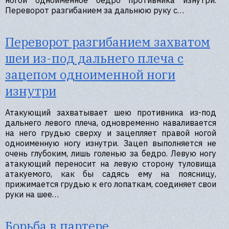
ногой одноименное бедро противника изнутри.
Переворот разгибанием за дальнюю руку с…
Переворот разгибанием захватом
шеи из-под дальнего плеча с
зацепом одноименной ноги
изнутри
Атакующий захватывает шею противника из-под
дальнего левого плеча, одновременно наваливается
на него грудью сверху и зацепляет правой ногой
одноименную ногу изнутри. Зацеп выполняется не
очень глубоким, лишь голенью за бедро. Левую ногу
атакующий переносит на левую сторону туловища
атакуемого, как бы садясь ему на поясницу,
прижимается грудью к его лопаткам, соединяет свои
руки на шее…
Борьба в партере