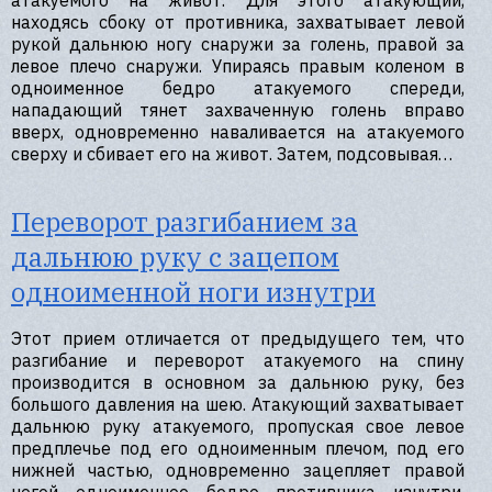
атакуемого на живот. Для этого атакующий,
находясь сбоку от противника, захватывает левой
рукой дальнюю ногу снаружи за голень, правой за
левое плечо снаружи. Упираясь правым коленом в
одноименное бедро атакуемого спереди,
нападающий тянет захваченную голень вправо
вверх, одновременно наваливается на атакуемого
сверху и сбивает его на живот. Затем, подсовывая…
Переворот разгибанием за
дальнюю руку с зацепом
одноименной ноги изнутри
Этот прием отличается от предыдущего тем, что
разгибание и переворот атакуемого на спину
производится в основном за дальнюю руку, без
большого давления на шею. Атакующий захватывает
дальнюю руку атакуемого, пропуская свое левое
предплечье под его одноименным плечом, под его
нижней частью, одновременно зацепляет правой