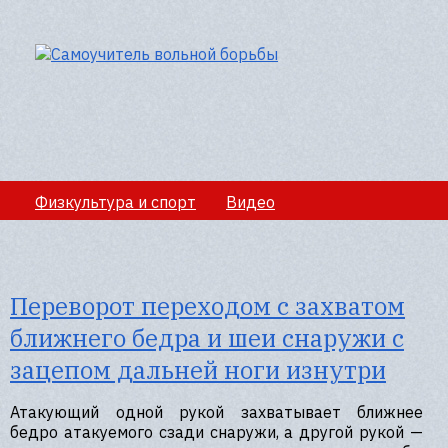
Физкультура и спорт
Видео
Медико-санитарное обеспечение учебно-
тренировочных сборов
Переворот переходом с захватом
Секции вольной борбы
Полезная информация
ближнего бедра и шеи снаружи с
зацепом дальней ноги изнутри
Атакующий одной рукой захватывает ближнее
бедро атакуемого сзади снаружи, а другой рукой —