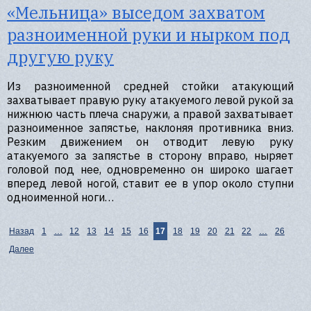
«Мельница» выседом захватом
разноименной руки и нырком под
другую руку
Из разноименной средней стойки атакующий
захватывает правую руку атакуемого левой рукой за
нижнюю часть плеча снаружи, а правой захватывает
разноименное запястье, наклоняя противника вниз.
Резким движением он отводит левую руку
атакуемого за запястье в сторону вправо, ныряет
головой под нее, одновременно он широко шагает
вперед левой ногой, ставит ее в упор около ступни
одноименной ноги…
Назад
1
…
12
13
14
15
16
17
18
19
20
21
22
…
26
Далее